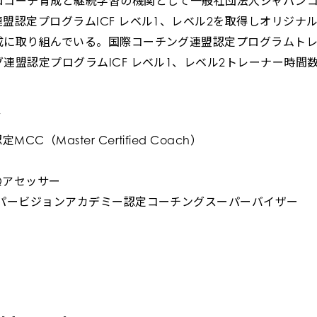
ロコーチ育成と継続学習の機関として一般社団法人ジャパン
盟認定プログラムICF レベル1、レベル2を取得しオリジナ
成に取り組んでいる。国際コーチング連盟認定プログラムトレ
連盟認定プログラムICF レベル1、レベル2トレーナー時間数
ル
C（Master Certified Coach）
 EQアセッサー
ーパービジョンアカデミー認定コーチングスーパーバイザー