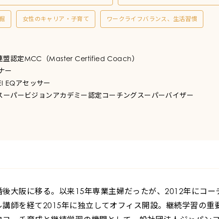
掘
女性のキャリア・子育て
ワークライフバランス、生活習慣
定MCC（Master Certified Coach）
ーナー
SEI EQアセッサー
グスーパービジョンアカデミー認定コーチングスーパーバイザー
後大阪に移る。以来15年専業主婦だったが、2012年にコ
講師を経て2015年に独立してオフィス開設。継続学習の重