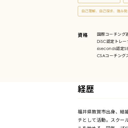
登
自己理解、自己探求、強み発
録
コ
国際コーチング連盟認
資格
DiSC認定トレ
6seconds認定
ー
CSAコーチン
チ
経歴
福井県敦賀市出身、結婚
チとして活動。スクール