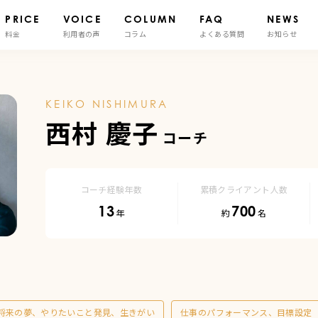
PRICE
VOICE
COLUMN
FAQ
NEWS
料金
利用者の声
コラム
よくある質問
お知らせ
KEIKO NISHIMURA
西村 慶子
コーチ経験年数
累積クライアント人数
13
700
将来の夢、やりたいこと発見、生きがい
仕事のパフォーマンス、目標設定