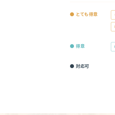
● とても得意
● 得意
● 対応可