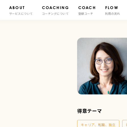
HOME
登録コーチ
西村 慶子 コーチ
ABOUT
COACHING
COACH
FLOW
サービスについて
コーチングについて
登録コーチ
利用の流れ
西
村
慶
子
|
得意テーマ
キャリア、転職、独立