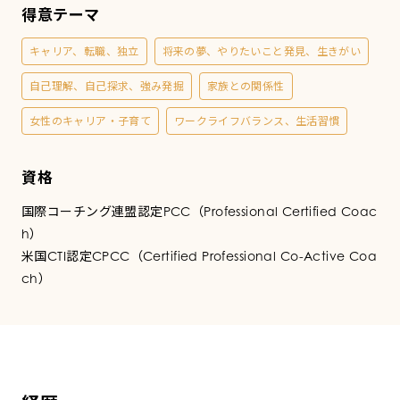
コ
得意テーマ
ー
キャリア、転職、独立
将来の夢、やりたいこと発見、生きがい
自己理解、自己探求、強み発掘
家族との関係性
チ
女性のキャリア・子育て
ワークライフバランス、生活習慣
資格
国際コーチング連盟認定PCC（Professional Certified Coac
h）
米国CTI認定CPCC（Certified Professional Co-Active Coa
ch）