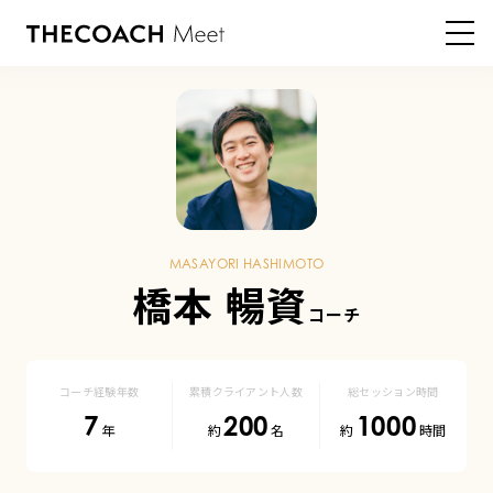
HOME
登録コーチ
橋本 暢資 コーチ
橋
本
暢
MASAYORI HASHIMOTO
資
橋本 暢資
|
登
コーチ経験年数
累積クライアント人数
総セッション時間
7
200
1000
録