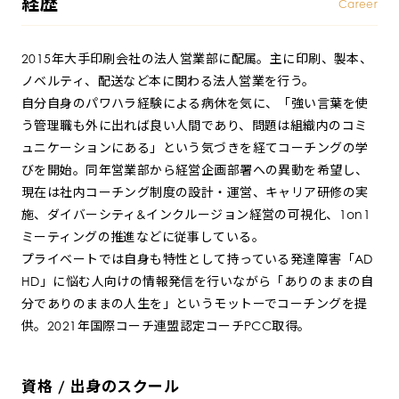
経歴
Career
2015年大手印刷会社の法人営業部に配属。主に印刷、製本、
ノベルティ、配送など本に関わる法人営業を行う。
自分自身のパワハラ経験による病休を気に、「強い言葉を使
う管理職も外に出れば良い人間であり、問題は組織内のコミ
ュニケーションにある」という気づきを経てコーチングの学
びを開始。同年営業部から経営企画部署への異動を希望し、
現在は社内コーチング制度の設計・運営、キャリア研修の実
施、ダイバーシティ&インクルージョン経営の可視化、1on1
ミーティングの推進などに従事している。
プライベートでは自身も特性として持っている発達障害「AD
HD」に悩む人向けの情報発信を行いながら「ありのままの自
分でありのままの人生を」というモットーでコーチングを提
供。2021年国際コーチ連盟認定コーチPCC取得。
資格 / 出身のスクール