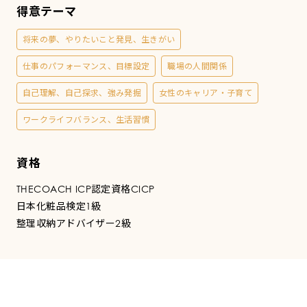
コ
得意テーマ
ー
将来の夢、やりたいこと発見、生きがい
仕事のパフォーマンス、目標設定
職場の人間関係
チ
自己理解、自己探求、強み発掘
女性のキャリア・子育て
ワークライフバランス、生活習慣
資格
THECOACH ICP認定資格CICP
日本化粧品検定1級
整理収納アドバイザー2級