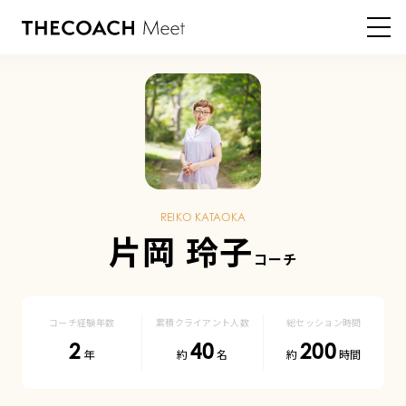
HOME
登録コーチ
片岡玲子 コーチ
片
岡
玲
REIKO KATAOKA
子
片岡 玲子
|
登
コーチ経験年数
累積クライアント人数
総セッション時間
2
40
200
録