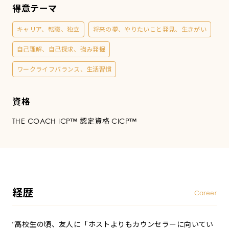
ー
得意テーマ
チ
キャリア、転職、独立
将来の夢、やりたいこと発見、生きがい
自己理解、自己探求、強み発掘
ワークライフバランス、生活習慣
資格
THE COACH ICP™︎ 認定資格 CICP™︎
経歴
Career
"高校生の頃、友人に「ホストよりもカウンセラーに向いてい