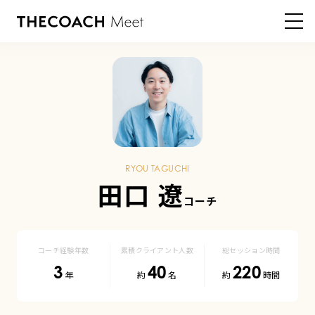
HOME
登録コーチ
田口遼 コーチ
田
口
遼
RYOU TAGUCHI
|
田口 遼
登
録
コーチ経験年数
累積クライアント人数
総セッション時間
3
40
220
コ