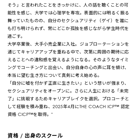
そう」と言われたことをきっかけに、人の話を聴くことの可
能性を感じ、大学では心理学を専攻。表面的には明るく振る
舞っていたものの、自分のセクシュアリティ（ゲイ）を誰に
も打ち明けられず、常にどこか孤独を感じながら学生時代を
過ごす。
大学卒業後、大手小売企業に入社。ジョブローテーションを
通じてキャリアアップを重ねる中で、次第に周囲の期待に応
えることへの違和感を覚えるようになる。そのようなタイミ
ングでコーチングと出会い、自分自身の心の声に耳を傾け、
本当に望む生き方について真剣に考え始める。
「自分に嘘を付かず正直に生きたい」という想いが強まり、
セクシュアリティをオープンに。さらに人生における「未完
了」に挑戦するためキャリアブレイクを選択。プロコーチと
して経験を積み重ね、2025年4月にTHE COACH ICP™︎ 認定
資格 CICP™︎を取得。"
資格 / 出身のスクール