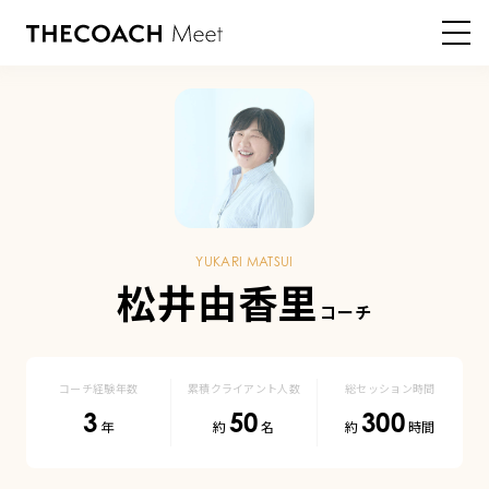
HOME
登録コーチ
松井由香里 コーチ
松
井
由
YUKARI MATSUI
香
松井由香里
里
|
コーチ経験年数
累積クライアント人数
総セッション時間
3
50
300
登