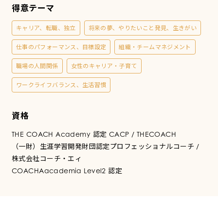
録
得意テーマ
コ
キャリア、転職、独立
将来の夢、やりたいこと発見、生きがい
仕事のパフォーマンス、目標設定
組織・チームマネジメント
ー
職場の人間関係
女性のキャリア・子育て
チ
ワークライフバランス、生活習慣
資格
THE COACH Academy 認定 CACP / THECOACH
（一財）生涯学習開発財団認定プロフェッショナルコーチ /
株式会社コーチ・エィ
COACHAacademia Level2 認定