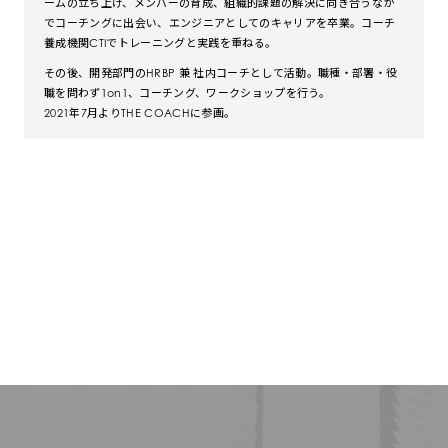
ームの立ち上げ、メンバーの育成、組織的課題の解決に向き合うなか
でコーチングに出会い、エンジニアとしてのキャリアを卒業。コーチ
養成機関CTIでトレーニングと実践を重ねる。
その後、開発部門のHRBP 兼 社内コーチとして活動。職種・部署・役
職を問わず1on1、コーチング、ワークショップを行う。
2021年7月よりTHE COACHに参画。