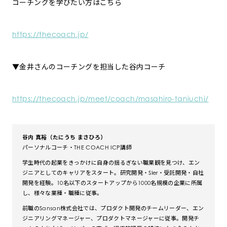
コーチングを学びたい方はこちら
https://thecoach.jp/
▼金井さんのコーチングを担当した谷内コーチ
https://thecoach.jp/meet/coach/masahiro-taniuchi/
谷内 真裕（たにうち まさひろ）
パーソナルコーチ・THE COACH ICP講師
学生時代の起業をきっかけに自身の揺るぎない職業観を見つけ、エン
ジニアとしてのキャリアをスタート。研究開発・SIer・受託開発・自社
開発を経験。10名以下のスタートアップから1000名規模の企業に所属
し、様々な業種・職種に従事。
前職のSansan株式会社では、プロダクト開発のチームリーダー、エン
ジニアリングマネージャー、プロダクトマネージャーに従事。開発チ