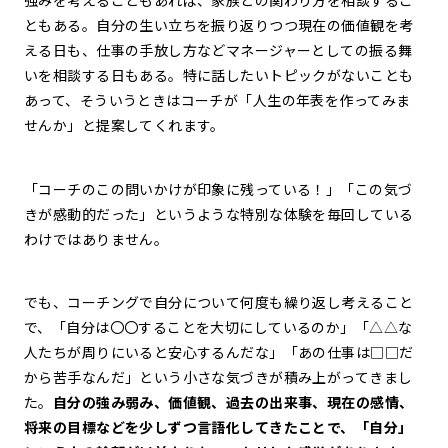
強みを考えることもあれば、家族との関わり方を相談するこ
ともある。自分の生い立ちを振り返りつつ現在の価値観を考
える日も、仕事の手放し方などマネージャーとしての振る舞
いを相談する日もある。特に話したいトピックがないことも
あって、そういうときはコーチが「人生の年表を作ってみま
せんか」と提案してくれます。
「コーチのこの問いかけが印象に残っている！」「この気づ
きが感動的だった」というような特別な体験を毎回している
わけではありません。
でも、コーチングで自分について何度も繰り返し考えること
で、「自分は〇〇することを大切にしているのか」「△△な
人たちが周りにいると安心するんだな」「あの仕事は□□だ
から苦手なんだ」という小さな気づきが積み上がってきまし
た。
自分の強み弱み、価値観、過去の出来事、現在の感情、
将来の目標などを少しずつ言語化してきたことで、「自分」