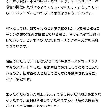
そこから自分の本当の願いに気づいたり、チームメンバーの
感情の機微に気づけるようになってきたりして。もしかした
らインパクトがあるのかも、と思うようになったんです。
感覚としては、
頭で考えるビジネス的OSと、心で感じ取るコ
ーチング的OSを両方搭載している感じ。
今はそれぞれが融和
していって、ビジネスの現場でもコーチングの考え方を活用
できています。
藤田：
わたしは、THE COACH ICP基礎コースがコーチング
学習のスタートでした。受講初日の感想として強烈に覚えて
いるのが、
初対面の人と話してこんなにも癒やされるんだ
、
という感覚です。
まったく知らない人同士、Zoomで話し合った経験があまりな
かったので、最初は緊張していたのですが、傾聴の実践練習
が楽しくて時間を忘れていました。