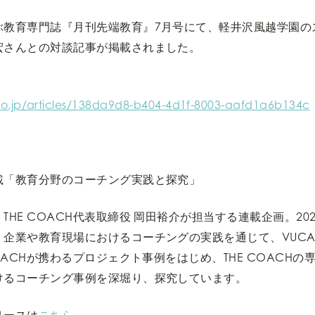
ぶ教育専門誌『月刊先端教育』7月号にて、軽井沢風越学園の
宏さんとの対談記事が掲載されました。
yo.jp/articles/138da9d8-b404-4d1f-8003-aafd1a6b134c
載「教育分野のコーチング実践と探究」
HE COACH代表取締役 岡田裕介が担当する連載企画。202
。企業や教育現場におけるコーチングの実践を通じて、VUC
OACHが携わるプロジェクト事例をはじめ、THE COACH
けるコーチング事例を深堀り、探究しています。
リースは
こちら