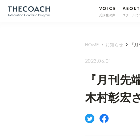
VOICE
ABOUT
受講生の声
スクールに
HOME
お知らせ
『月
2023.06.01
『月刊先
木村彰宏