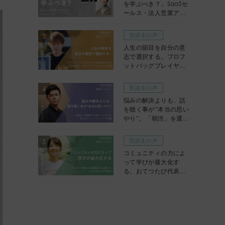
を学ぶべき？」SaaSセ
ールス・法人営業アド
バイザーに聞いてみた
受講生の声
人生の節目を自分の意
志で選択する。プロフ
ットバッグプレイヤー
石田太志さんが歩み始
めた、キャリアコンサ
受講生の声
ルタントの道
悩みの解決よりも、話
を聴く事が“本当の思い
やり”。「朝渋」を運営
する5時こーじさんが
見つけたパートナーシ
受講生の声
ップの鍵
コミュニティの力によ
って学びが最大化す
る。おてつたび代表・
永岡里菜さんに聞い
た、THE COACH ICP
の魅力