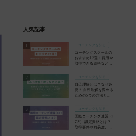
人気記事
コーチングを知る
コーチングスクールの
おすすめ12選！費用や
取得できる資格などの
比較表付き
コーチングを知る
自己理解とは？なぜ必
要？ 自己理解を深める
ための5つの方法と、
今すぐ使えるフレーム
ワークもご紹介
コーチングを知る
国際コーチング連盟（I
CF） 認定資格とは？
取得要件や難易度、費
用などを紹介