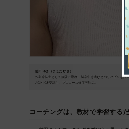
前田 ゆき（まえだ ゆき）
作業療法士として病院に勤務。脳卒中患者などのリハビリを担当
ACH ICP受講生、プロコース修了見込み。
コーチングは、教材で学習する