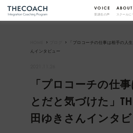
VOICE
ABOUT
受講生の声
スクールに
HOME
ブログ
「プロコーチの仕事は相手の人生に
んインタビュー
2021.11.26
「プロコーチの仕事
とだと気づけた」THE
田ゆきさんインタビ