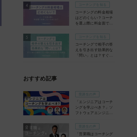
コーチングを知る
コーチングの料金相場
はどのくらい？コーチ
を選ぶ際に料金面で失
敗しないためには？
コーチングを知る
コーチングで相手の答
えを引き出す効果的な
「問い」とは？すぐに
使える質問リストや質
問力を高めるコツを解
説
おすすめ記事
受講生の声
「エンジニアはコーチ
ングを学ぶべき？」ソ
フトウェアエンジニ
ア・VPoEに聞いてみた
受講生の声
「営業職はコーチング