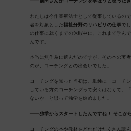
——前田さんがコーチングを学ぼうと思った
わたしは今作業療法士として従事しているの
者を対象とした
福祉分野のリハビリの仕事
で
の仕事に就くまでの休暇中に、これまで学ん
んです。
本当に無作為に選んだのですが、その本の著
のが、コーチングとの出会いでした。
コーチングを知った当初は、単純に「コーチ
している方のコーチングって安くはなくて。
ないか」と思って独学を始めました。
——独学からスタートしたんですね！ そこか
コーチングの本や教材をどれだけたくさん読