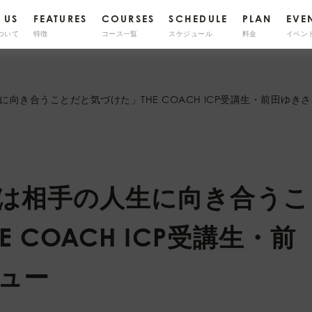
 US
FEATURES
COURSES
SCHEDULE
PLAN
EVE
ついて
特徴
コース一覧
スケジュール
料金
イベン
向き合うことだと気づけた」THE COACH ICP受講生・前田ゆきさ
は相手の人生に向き合うこ
 COACH ICP受講生・前
ュー