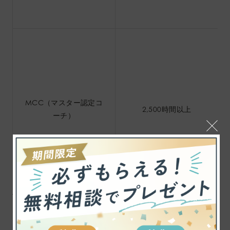
MCC（マスター認定コ
2,500時間以上
ーチ）
THE COACH ICP™︎の場合、コーチングの実践経験を積んだ
あとは、コーチングの録音と文字起こしのログの提出が必要
です。