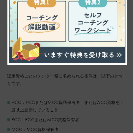
3.メンターのコーチングを受ける
認定資格を取得するには一定時間以上のトレーニングに加え
てICFの規定を満たすメンターのコーチングを10時間、3カ月
以上の期間にわたり受ける必要があります。
10時間のうち3
時間は1対1でなければならず、残りの7時間は1対1もしくは
グループでのセッションでも構いません。
認定資格ごとのメンター役に求められる条件は、以下のとお
りです。
ACC：PCCまたはMCC資格保有者、またはACC資格を1
度以上更新していること
PCC：PCCまたはMCC資格保有者
MCC：MCC資格保有者