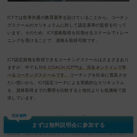
ICFでは世界共通の教育基準を設けていることから、コーチン
グスクールのカリキュラムに対して認定基準の監督を行って
います。そのため、ICF資格取得を目指せるスクールでトレー
ニングを受けることで、資格を取得可能です。
ICF認定資格を取得できるコーチングスクールはさまざまあり
ますが、中でも
THE COACH ICP™︎は、完全オンラインで学
べるコーチングスクールです。
コーチングを社会に普及させ
たい想いから、ICF認定コーチによる実践的なカリキュラム
を、資格取得までの費用を比較すると他社よりも低価格で提
供しています。
完全無料
もちろんリアルタイムで講師とのやり取りもできますので、
まずは無料説明会に参加する
一方通行の授業ではありません。また授業外の参加者同士の
勉強会・交流会なども盛んで、同じ目標を持つ仲間と切磋琢