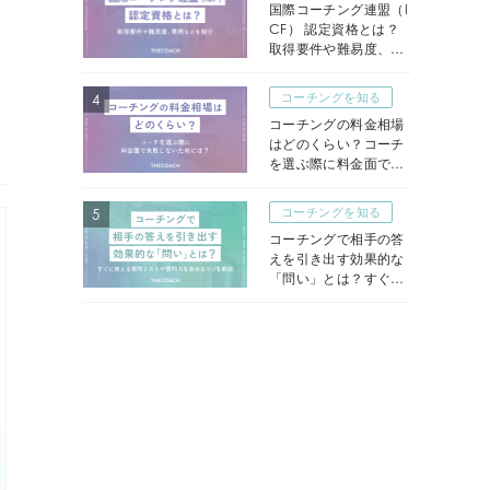
国際コーチング連盟（I
CF） 認定資格とは？
取得要件や難易度、費
用などを紹介
コーチングを知る
コーチングの料金相場
はどのくらい？コーチ
を選ぶ際に料金面で失
敗しないためには？
コーチングを知る
コーチングで相手の答
えを引き出す効果的な
「問い」とは？すぐに
使える質問リストや質
問力を高めるコツを解
説