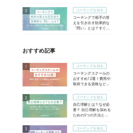
敗しないためには？
コーチングを知る
コーチングで相手の答
えを引き出す効果的な
「問い」とは？すぐに
使える質問リストや質
問力を高めるコツを解
説
おすすめ記事
コーチングを知る
コーチングスクールの
おすすめ12選！費用や
取得できる資格などの
比較表付き
コーチングを知る
自己理解とは？なぜ必
要？ 自己理解を深める
ための5つの方法と、
今すぐ使えるフレーム
ワークもご紹介
コーチングを知る