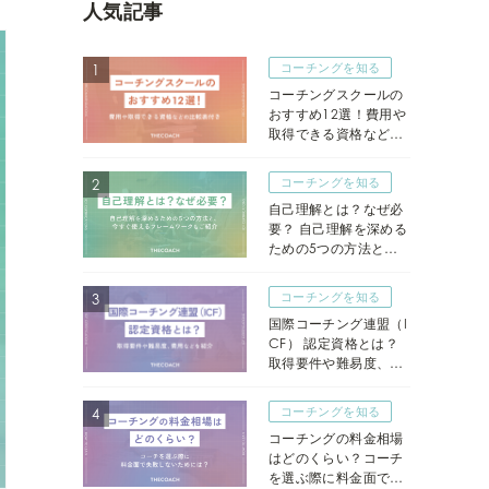
人気記事
コーチングを知る
コーチングスクールの
おすすめ12選！費用や
取得できる資格などの
比較表付き
コーチングを知る
自己理解とは？なぜ必
要？ 自己理解を深める
ための5つの方法と、
今すぐ使えるフレーム
ワークもご紹介
コーチングを知る
国際コーチング連盟（I
CF） 認定資格とは？
取得要件や難易度、費
用などを紹介
コーチングを知る
コーチングの料金相場
はどのくらい？コーチ
を選ぶ際に料金面で失